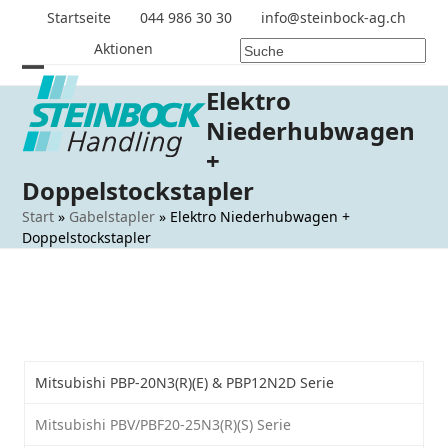
Skip
Startseite
044 986 30 30
info@steinbock-ag.ch
to
Aktionen
content
Open
Close
Elektro
mobile
mobile
Niederhubwagen
menu
menu
+
Doppelstockstapler
Start
»
Gabelstapler
»
Elektro Niederhubwagen +
Doppelstockstapler
Mitsubishi PBP-20N3(R)(E) & PBP12N2D Serie
Mitsubishi PBV/PBF20-25N3(R)(S) Serie